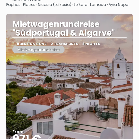
See
Paphos · Platres · Nicosia (Lefkosia) · Lefkara · Larnaca · Ayia Napa
Mietwagenrundreise
"Südportugal & Algarve"
9 DESTINATIONS
2 TRANSPORTS
8 NIGHTS
Mietwagenrundreise
From