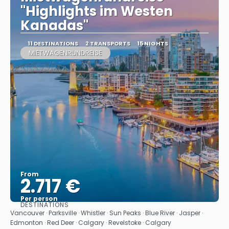
"Highlights im Westen
Kanadas"
11 DESTINATIONS
2 TRANSPORTS
15 NIGHTS
MIETWAGENRUNDREISE
From
2.717 €
Per person
DESTINATIONS
See
Vancouver · Parksville · Whistler · Sun Peaks · Blue River · Jasper ·
Edmonton · Red Deer · Calgary · Revelstoke · Calgary