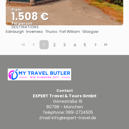
From
1.508 €
Per person
DESTINATIONS
See
Edinburgh · Inverness · Thurso · Fort William · Glasgow
1
2
3
4
5
Contact
EXPERT Travel & Tours GmbH
Görrestraße 16
80798 - München
Telephone:
089-2724505
Email:
info@expert-travel.de