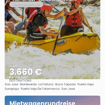
Holiday package
From
3.660 €
Per person
DESTINATIONS
See
San Jose · Monteverde · La Fortuna · Boca Tapada · Puerto Viejo
Sarapiqui · Puerto Viejo De Talamanca · San Jose
Mietwagenrundreise