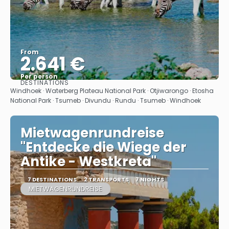
From
2.641 €
Per person
DESTINATIONS
See
Windhoek · Waterberg Plateau National Park · Otjiwarongo · Etosha
National Park · Tsumeb · Divundu · Rundu · Tsumeb · Windhoek
Mietwagenrundreise
"Entdecke die Wiege der
Antike - Westkreta"
7 DESTINATIONS
2 TRANSPORTS
7 NIGHTS
MIETWAGENRUNDREISE