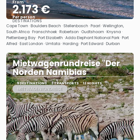
From
2.173 €
Per person
DESTINATIONS
See
Cape Town · Boulders Beach · Stellenbosch · Paarl · Wellington,
South Africa · Franschhoek · Robertson · Oudtshoorn · Knysna ·
Plettenberg Bay · Port Elizabeth · Addo Elephant National Park · Port
Alfred · East London · Umtata · Harding · Port Edward · Durban
Mietwagenrundreise "Der
Norden Namibias"
9 DESTINATIONS
2 TRANSPORTS
12 NIGHTS
MIETWAGENRUNDREISE