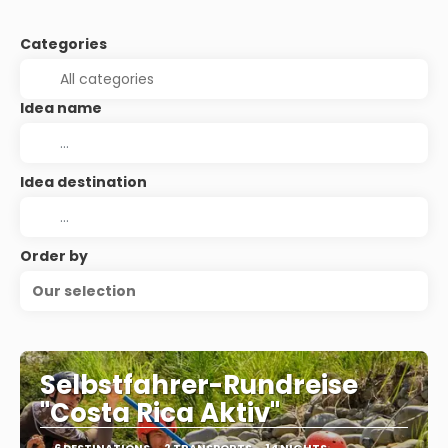
Categories
Idea name
Idea destination
Order by
Our selection
Selbstfahrer-Rundreise
"Costa Rica Aktiv"
6 DESTINATIONS
2 TRANSPORTS
14 NIGHTS