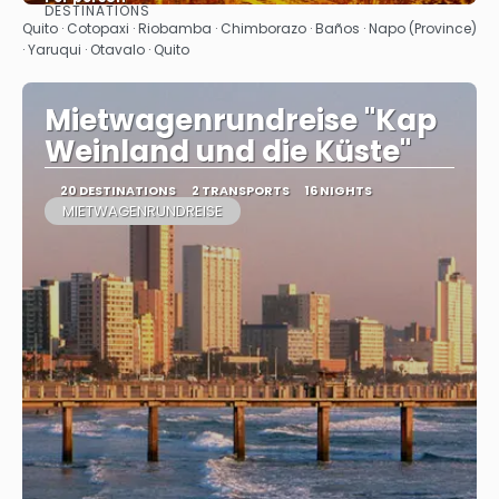
DESTINATIONS
See
Quito · Cotopaxi · Riobamba · Chimborazo · Baños · Napo (Province)
· Yaruqui · Otavalo · Quito
Mietwagenrundreise "Kap
Weinland und die Küste"
20 DESTINATIONS
2 TRANSPORTS
16 NIGHTS
MIETWAGENRUNDREISE