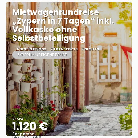
Mietwagenrundreise
„Zypern in 7 Tagen“ inkl.
Vollkasko ohne
Selbstbeteiligung
6 DESTINATIONS
2 TRANSPORTS
7 NIGHTS
ZYPERN AUF EIGENE FAUST
From
1.120 €
Per person
DESTINATIONS