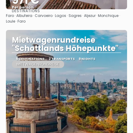
971 €
Per person
DESTINATIONS
See
Faro · Albufeira · Carvoeiro · Lagos · Sagres · Aljezur · Monchique ·
Loule · Faro
Mietwagenrundreise
"Schottlands Höhepunkte"
5 DESTINATIONS
2 TRANSPORTS
9 NIGHTS
MIETWAGENRUNDREISE