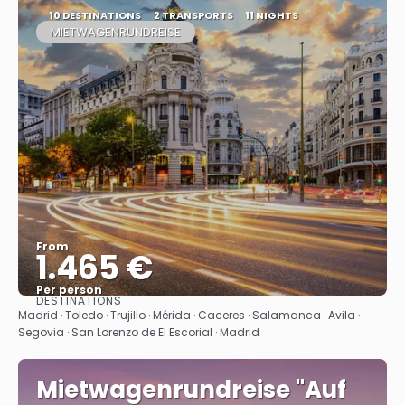
10 DESTINATIONS
2 TRANSPORTS
11 NIGHTS
MIETWAGENRUNDREISE
From
1.465 €
Per person
DESTINATIONS
See
Madrid · Toledo · Trujillo · Mérida · Caceres‎ · Salamanca · Avila ·
Segovia · San Lorenzo de El Escorial · Madrid
Mietwagenrundreise "Auf