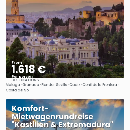
From
1.618 €
Per person
DESTINATIONS
See
Malaga · Granada · Ronda · Seville · Cadiz · Conil de la Frontera ·
Costa del Sol
Komfort-
Mietwagenrundreise
"Kastilien & Extremadura"