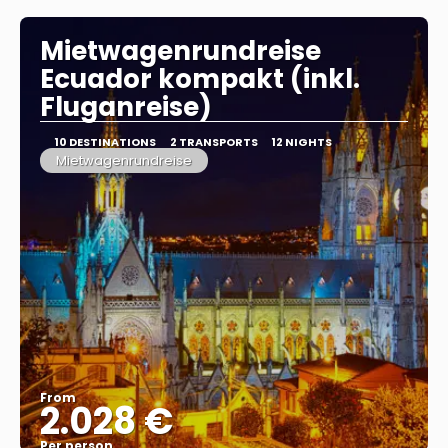
Mietwagenrundreise
Ecuador kompakt (inkl.
Fluganreise)
10 DESTINATIONS
2 TRANSPORTS
12 NIGHTS
Mietwagenrundreise
From
2.028 €
Per person