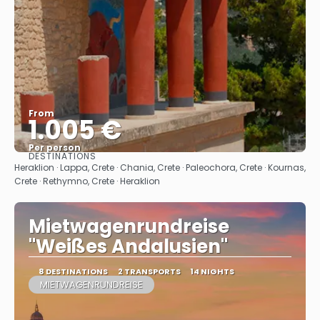
From
1.005 €
Per person
DESTINATIONS
See
Heraklion · Lappa, Crete · Chania, Crete · Paleochora, Crete · Kournas,
Crete · Rethymno, Crete · Heraklion
Mietwagenrundreise
"Weißes Andalusien"
8 DESTINATIONS
2 TRANSPORTS
14 NIGHTS
MIETWAGENRUNDREISE