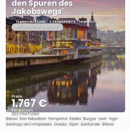
den Spuren des
Jakobswegs"
12 DESTINATIONS
2 TRANSPORTS
14 NIGHTS
MIETWAGENRUNDREISE
From
1.767 €
Per person
DESTINATIONS
See
Bilbao · San Sebastian · Pamplona · Estella · Burgos · Leon · Vigo ·
Santiago de Compostela · Oviedo · Gijon · Santander · Bilbao