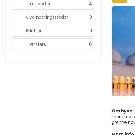
Transporter
4
Overnatningssteder
3
Billetter
1
Transfers
6
Om byen:
moderne by
grønne boul
overdådige
Abu Dhabi 
Mere info