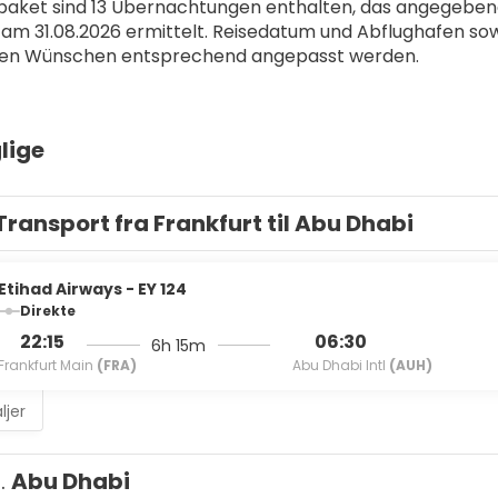
aket sind 13 Übernachtungen enthalten, das angegebene P
 am 31.08.2026 ermittelt. Reisedatum und Abflughafen so
ellen Wünschen entsprechend angepasst werden.
lige
Transport fra Frankfurt til Abu Dhabi
Etihad Airways - EY 124
Direkte
22:15
06:30
6h 15m
Frankfurt Main
(FRA)
Abu Dhabi Intl
(AUH)
ljer
1.
Abu Dhabi