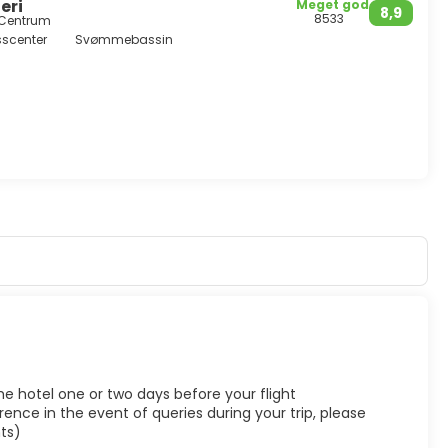
eri
Meget god
8,9
8533
a Centrum
sscenter
Svømmebassin
he hotel one or two days before your flight
ence in the event of queries during your trip, please
ts)