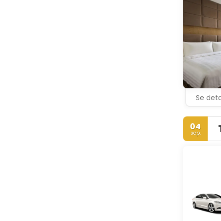
Se deta
04
sep.