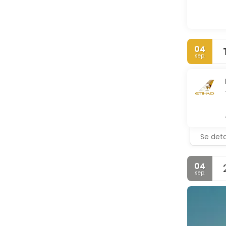
04
sep.
Se deta
04
sep.