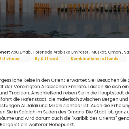
oner:
Abu Dhabi, Forenede Arabiske Emirater , Muskat, Oman , S
Aktiviteter
By & Strand
Kombinationer af lande
rgessliche Reise in den Orient erwartet Sie! Besuchen Sie
t der Vereinigten Arabischen Emirate. Lassen Sie sich ein a
nd Tradition. Anschließend reisen Sie in die Hauptstadt 
fahrt die Hafenstadt, die malerisch zwischen Bergen und W
stungen Al Jalali und Mirani sichtbar ist. Auch die Erholu
n Sie in Salalah im Süden des Omans. Die Stadt ist, ganz u
ume und wird darum auch die "Karibik des Orients" genann
Berge ist ein weiterer Höhepunkt.