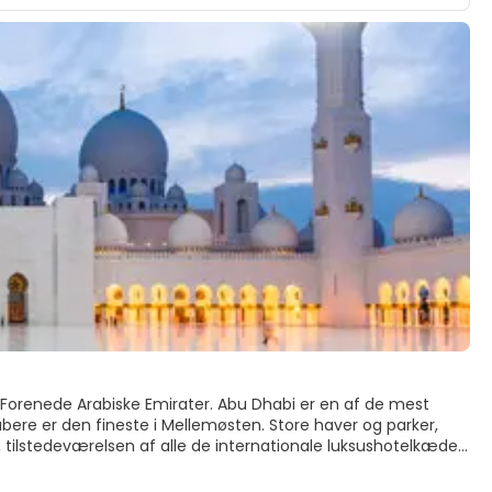
Forenede Arabiske Emirater. Abu Dhabi er en af de mest
ere er den fineste i Mellemøsten. Store haver og parker,
 tilstedeværelsen af alle de internationale luksushotelkæder,
enestående oplevelse året rundt.
ligheder, en dejlig Corniche at gå langs, nogle gode hoteller