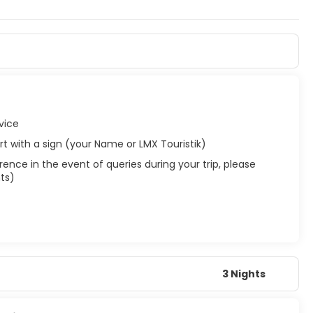
bibliotek, et fiskemarked, dhow-byggepladsen og mange andre
ikh Zayed-moskeen. Denne moske er virkelig fantastisk.
st sofistikerede.
ganiseret og civiliseret by.
vice
rport with a sign (your Name or LMX Touristik)
ence in the event of queries during your trip, please
ts)
3 Nights