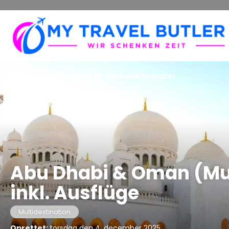
Abu Dhabi, Forenede Arabiske Emirater
Abu Dhabi & Oman (Mu
inkl. Ausflüge
Multidestination
Oprettet:
torsdag den 4. december 2025