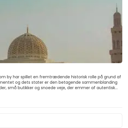
 by har spillet en fremtrædende historisk rolle på grund af
nementet og dets stater er den betagende sammenblanding
eder, små butikker og snoede veje, der emmer af autentisk
r præget af moderne arkitektur. Dette gør det muligt for
. Muscat er kendt som en af de reneste arabiske hovedstæder
re gange i træk.