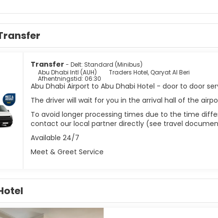
trandklubber. Der er en Heritage Village, en fæstning, et godt 
der for besøgende at se. En af de vigtigste attraktioner er She
er simpelthen vidunderlig, og dekorationen indeni er en af de me
Transfer
en ø ud for UAE's hovedkyst er Abu Dhabi en kompakt, moderne, or
Transfer
- Delt: Standard (Minibus)
Abu Dhabi Intl (AUH)
Traders Hotel, Qaryat Al Beri
Afhentningstid: 06:30
Abu Dhabi Airport to Abu Dhabi Hotel - door to door ser
The driver will wait for you in the arrival hall of the ai
To avoid longer processing times due to the time differ
contact our local partner directly (see travel documen
Available 24/7
Meet & Greet Service
Hotel