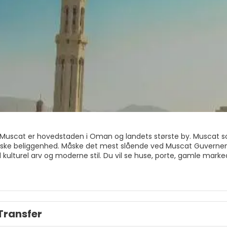
Muscat er hovedstaden i Oman og landets største by. Muscat som
giske beliggenhed. Måske det mest slående ved Muscat Guver
kulturel arv og moderne stil. Du vil se huse, porte, gamle mark
side om side med moderne markeder, butikker, bygninger og gade
vare sin historiske karakter og samtidig nyde sin nutidige ånd
t æren af at vinde konkurrencen om den reneste arabiske by fle
Transfer