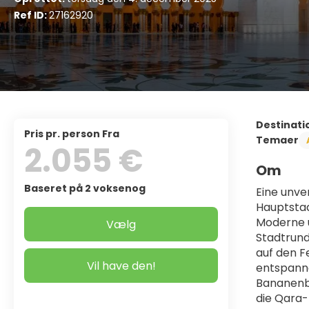
Ref ID:
27162920
Destinati
pris pr. person Fra
Temaer
2.055 €
Om
Baseret på 2 voksenog
Eine unve
Hauptstad
Moderne u
Vælg
Stadtrund
auf den Fe
Vil have den!
entspanne
Bananenbä
die Qara-