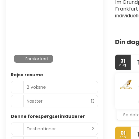
Im Grundp
Frankfurt
individu
Din dag
Forstør kort
31
aug.
Rejse resume
2 Voksne
Nætter
13
Se deta
Denne forespørgsel inkluderer
Destinationer
3
01
sep.