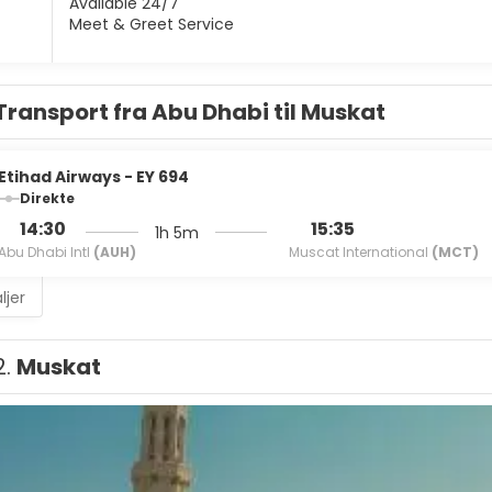
Available 24/7
Meet & Greet Service
Transport fra Abu Dhabi til Muskat
Etihad Airways - EY 694
Direkte
14:30
15:35
1h 5m
Abu Dhabi Intl
(AUH)
Muscat International
(MCT)
ljer
2.
Muskat