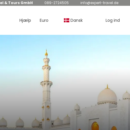
el & Tours GmbH
089-2724505
info@expert-travel.de
Hjælp
Euro
Dansk
Log ind