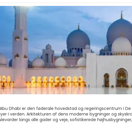
Abu Dhabi er den føderale hovedstad og regeringscentrum i De 
er i verden. Arkitekturen af dens moderne bygninger og skyskrab
evarder langs alle gader og veje, sofistikerede højhusbygninger,
 indkøbscentre, kulturcentre og begivenheder giver turister en 
har et bredt udvalg af restauranter at spise i, mange shoppingmu