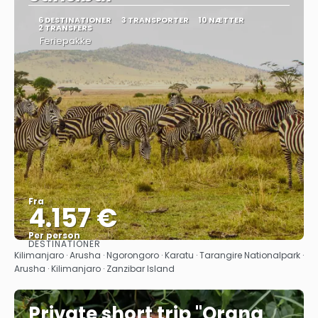
6 DESTINATIONER
3 TRANSPORTER
10 NÆTTER
2 TRANSFERS
Feriepakke
Fra
4.157 €
Per person
DESTINATIONER
Se
Kilimanjaro · Arusha · Ngorongoro · Karatu · Tarangire Nationalpark ·
Arusha · Kilimanjaro · Zanzibar Island
Private short trip "Orang