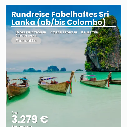
Rundreise Fabelhaftes Sri
Lanka (ab/bis Colombo)
10 DESTINATIONER
4 TRANSPORTER
8 NÆTTER
5 TRANSFERS
Feriepakke
Fra
3.279 €
Per person