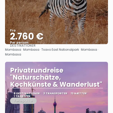
Fra
2.760 €
Per person
DESTINATIONER
Se
Mombasa · Mombasa · Tsavo East Nationalpark · Mombasa ·
Mombasa
Privatrundreise
"Naturschätze,
Kochkünste & Wanderlust"
8 DESTINATIONER
3 TRANSPORTER
13 NÆTTER
1 TRANSFER
Feriepakke