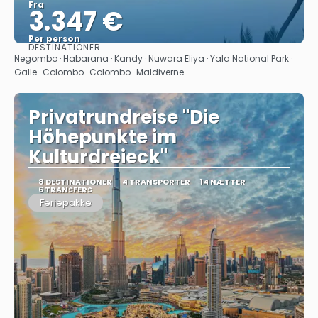
Fra
3.347 €
Per person
DESTINATIONER
Se
Negombo · Habarana · Kandy · Nuwara Eliya · Yala National Park ·
Galle · Colombo · Colombo · Maldiverne
Privatrundreise "Die
Höhepunkte im
Kulturdreieck"
8 DESTINATIONER
4 TRANSPORTER
14 NÆTTER
6 TRANSFERS
Feriepakke