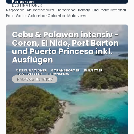
Per person
DESTINATIONER
Se
Negombo · Anuradhapura · Habarana · Kandy · Ella · Yala National
Park · Galle · Colombo · Colombo · Maldiverne
Cebu & Palawan intensiv -
Coron, El Nido, Port Barton
und Puerto Princesa inkl.
Ausflügen
5 DESTINATIONER
6 TRANSPORTER
15 NÆTTER
4 AKTIVITETER
4 TRANSFERS
PALAWAN INTENSIV