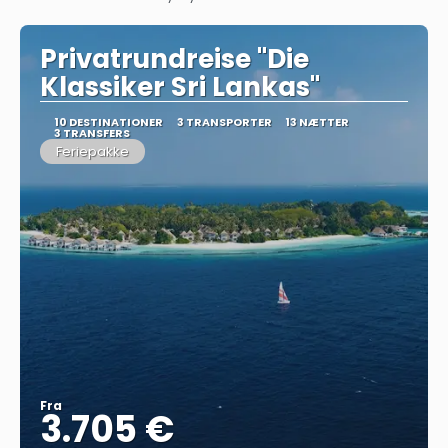
Privatrundreise "Die
Klassiker Sri Lankas"
10 DESTINATIONER
3 TRANSPORTER
13 NÆTTER
3 TRANSFERS
Feriepakke
Fra
3.705 €