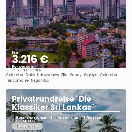
Fra
3.216 €
Per person
DESTINATIONER
Se
Colombo · Galle · Udawalawe · Ella · Kandy · Sigiriya · Colombo ·
Trincomalee · Negombo
Privatrundreise "Die
Klassiker Sri Lankas"
9 DESTINATIONER
3 TRANSPORTER
13 NÆTTER
1 TRANSFER
Feriepakke