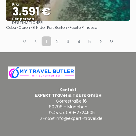
Fra
3.591 €
Per person
DESTINATIONER
Se
Cebu · Coron · El Nido · Port Barton · Puerto Princesa
1
2
3
4
5
Kontakt
EXPERT Travel & Tours GmbH
Görrestraße 16
80798 - München
Telefon:
089-2724505
E-mail:
info@expert-travel.de