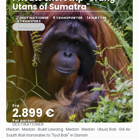
Utans of Sumatra"
7 DESTINATIONER
5 TRANSPORTER
14 NÆTTER
4 TRANSFERS
Feriepakke
Fra
2.899 €
Per person
DESTINATIONER
Se
Medan · Medan · Bukit Lawang · Medan · Medan · Ubud, Bali · Gili Air ·
South Bali translates to "Syd Bali" in Danish.