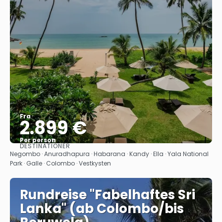
Fra
2.899 €
Per person
DESTINATIONER
Se
Negombo · Anuradhapura · Habarana · Kandy · Ella · Yala National
Park · Galle · Colombo · Vestkysten
Rundreise "Fabelhaftes Sri
Lanka" (ab Colombo/bis