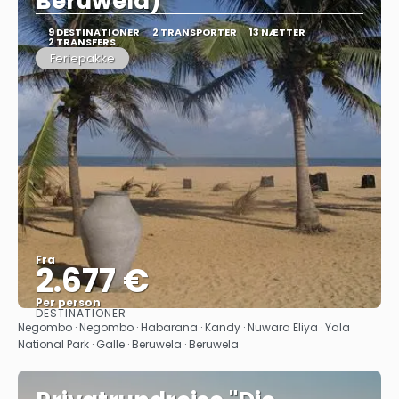
Beruwela)
9 DESTINATIONER
2 TRANSPORTER
13 NÆTTER
2 TRANSFERS
Feriepakke
Fra
2.677 €
Per person
DESTINATIONER
Se
Negombo · Negombo · Habarana · Kandy · Nuwara Eliya · Yala
National Park · Galle · Beruwela · Beruwela