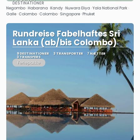
DESTINATIONER
Se
Negombo · Habarana · Kandy · Nuwara Eliya · Yala National Park ·
Galle · Colombo · Colombo · Singapore · Phuket
Rundreise Fabelhaftes Sri
Lanka (ab/bis Colombo)
9 DESTINATIONER
3 TRANSPORTER
7 NÆTTER
3 TRANSFERS
Feriepakke