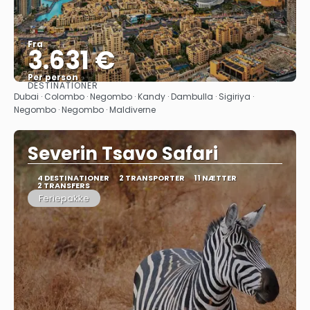
Fra
3.631 €
Per person
DESTINATIONER
Se
Dubai · Colombo · Negombo · Kandy · Dambulla · Sigiriya ·
Negombo · Negombo · Maldiverne
Severin Tsavo Safari
4 DESTINATIONER
2 TRANSPORTER
11 NÆTTER
2 TRANSFERS
Feriepakke