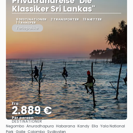
Privatrundreise "Die
Klassiker Sri Lankas"
9 DESTINATIONER
2 TRANSPORTER
13 NÆTTER
1 TRANSFER
Feriepakke
Fra
2.889 €
Per person
DESTINATIONER
Se
Negombo · Anuradhapura · Habarana · Kandy · Ella · Yala National
Park · Galle · Colombo · Sydkysten