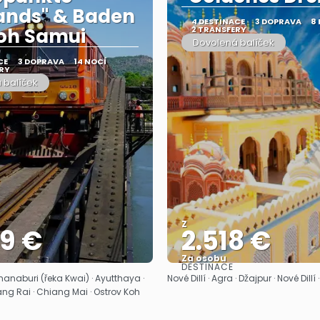
ands" & Baden
4 DESTINACE
3 DOPRAVA
8
oh Samui
2 TRANSFERY
Dovolená balíček
CE
3 DOPRAVA
14 NOCÍ
RY
 balíček
Z
39 €
2.518 €
Za osobu
DESTINACE
Zobrazit
Zobrazit
anaburi (řeka Kwai) · Ayutthaya ·
Nové Dillí · Agra · Džajpur · Nové Dill
ang Rai · Chiang Mai · Ostrov Koh