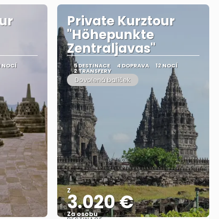
ur
Private Kurztour
"Höhepunkte
Zentraljavas"
4 NOCÍ
5 DESTINACE
4 DOPRAVA
12 NOCÍ
2 TRANSFERY
Dovolená balíček
Z
3.020 €
Za osobu