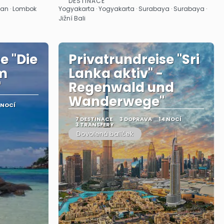
DESTINACE
Zobrazit
pan · Lombok
Yogyakarta · Yogyakarta · Surabaya · Surabaya ·
Jižní Bali
e "Die
Privatrundreise "Sri
m
Lanka aktiv" -
"
Regenwald und
Wanderwege"
 NOCÍ
7 DESTINACE
3 DOPRAVA
14 NOCÍ
3 TRANSFERY
Dovolená balíček