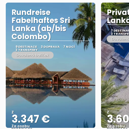
Rundreise
Priva
Fabelhaftes Sri
Lank
Lanka (ab/bis
7 DESTINA
Colombo)
3 TRANSFE
Dovolená
9 DESTINACE
3 DOPRAVA
7 NOCÍ
3 TRANSFERY
Dovolená balíček
Z
Z
3.347 €
3.6
Za osobu
Za osobu