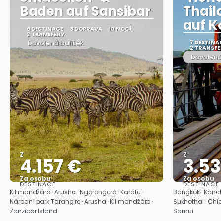
Baden auf Sansibar
Thail
auf K
6 DESTINACE
3 DOPRAVA
10 NOCÍ
2 TRANSFERY
Dovolená balíček
7 DESTINA
2 TRANSFE
Dovolená
Z
Z
4.157 €
3.5
Za osobu
Za osobu
DESTINACE
DESTINACE
Zobrazit
Kilimandžáro · Arusha · Ngorongoro · Karatu ·
Bangkok · Kanch
Národní park Tarangire · Arusha · Kilimandžáro ·
Sukhothai · Chi
Zanzibar Island
Samui