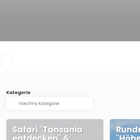
Kategorie
Safari "Tansania
Rundr
entdecken" &
"Höh