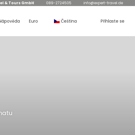
el & Tours GmbH
089-2724505
info@expert-travel.de
Nápověda
Euro
Čeština
Přihlaste se
matu