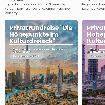
DESTINACE
DESTINACE
Zobrazit
Negombo · Habarana · Kandy · Nuwara Eliya ·
Negombo · Anur
Národní park Yala · Galle · Kolombo · Kolombo ·
Kolombo · Kolom
Maledivy
Privatrundreise "Die
Priva
Höhepunkte im
Höhe
Kulturdreieck"
Kultu
8 DESTINACE
4 DOPRAVA
14 NOCÍ
7 DESTINA
6 TRANSFERY
2 TRANSFE
Dovolená balíček
Dovolená