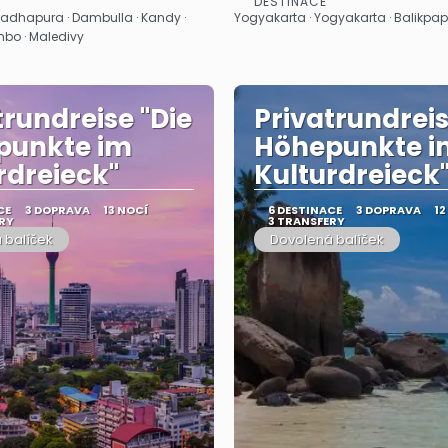
DESTINACE
Zobrazit
Zobrazit
adhapura · Dambulla · Kandy ·
Yogyakarta · Yogyakarta · Balikpa
bo · Maledivy
trundreise "Die
Privatrundreis
punkte im
Höhepunkte i
rdreieck"
Kulturdreieck
CE
3 DOPRAVA
13 NOCÍ
6 DESTINACE
3 DOPRAVA
12
RY
3 TRANSFERY
 balíček
Dovolená balíček