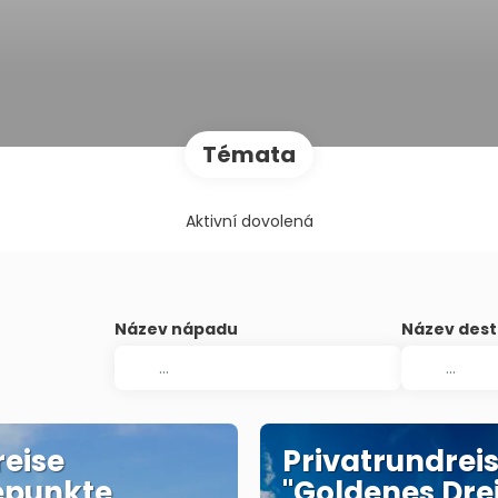
Témata
Aktivní dovolená
Název nápadu
Název dest
eise
Privatrundrei
epunkte
"Goldenes Dre