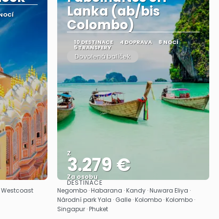
Lanka (ab/bis
 NOCÍ
Colombo)
10 DESTINACE
4 DOPRAVA
8 NOCÍ
5 TRANSFERY
Dovolená balíček
Z
3.279 €
Za osobu
DESTINACE
Zobrazit
í · Westcoast
Negombo · Habarana · Kandy · Nuwara Eliya ·
Národní park Yala · Galle · Kolombo · Kolombo ·
Singapur · Phuket