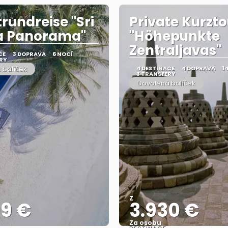
trundreise "Sri
Private Kurzto
a Panorama"
"Höhepunkte
Zentraljavas"
CE
3 DOPRAVA
6 NOCÍ
RY
 balíček
4 DESTINACE
4 DOPRAVA
1
3 TRANSFERY
Dovolená balíček
Z
09 €
3.930 €
Za osobu