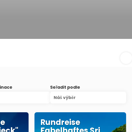
inace
Seřadit podle
Náš výběr
se
Rundreise
ieck"
Fabelhaftes Sri