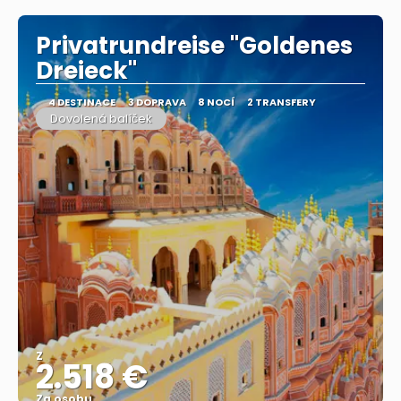
Privatrundreise "Goldenes
Dreieck"
4 DESTINACE
3 DOPRAVA
8 NOCÍ
2 TRANSFERY
Dovolená balíček
Z
2.518 €
Za osobu