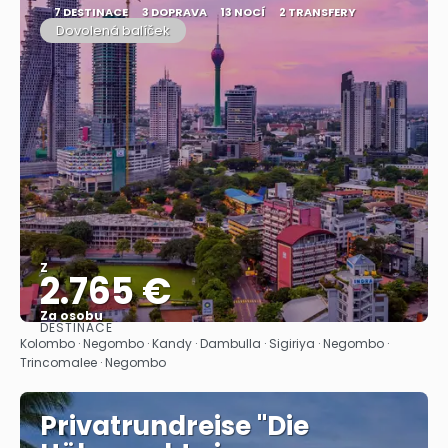
7 DESTINACE
3 DOPRAVA
13 NOCÍ
2 TRANSFERY
Dovolená balíček
Z
2.765 €
Za osobu
DESTINACE
Zobrazit
Kolombo · Negombo · Kandy · Dambulla · Sigiriya · Negombo ·
Trincomalee · Negombo
Privatrundreise "Die