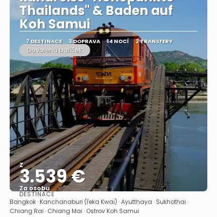
Thailands" & Baden auf
Koh Samui
7 DESTINACE
3 DOPRAVA
14 NOCÍ
2 TRANSFERY
Dovolená balíček
Z
3.539 €
Za osobu
DESTINACE
Zobrazit
Bangkok · Kanchanaburi (řeka Kwai) · Ayutthaya · Sukhothai ·
Chiang Rai · Chiang Mai · Ostrov Koh Samui