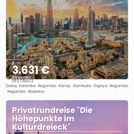
Z
3.631 €
Za osobu
DESTINACE
Zobrazit
Dubaj · Kolombo · Negombo · Kandy · Dambulla · Sigiriya · Negombo
· Negombo · Maledivy
Privatrundreise "Die
Höhepunkte im
Kulturdreieck"