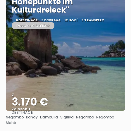
Höhepunkte im
Kulturdreieck"
6 DESTINACE
3 DOPRAVA
12 NOCÍ
3 TRANSFERY
Dovolená balíček
Z
3.170 €
Za osobu
DESTINACE
Zobrazit
Negombo · Kandy · Dambulla · Sigiriya · Negombo · Negombo ·
Mahé