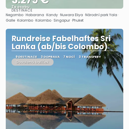
Za osobu
DESTINACE
Zobrazit
Negombo · Habarana · Kandy · Nuwara Eliya · Národní park Yala ·
Galle · Kolombo · Kolombo · Singapur · Phuket
Rundreise Fabelhaftes Sri
Lanka (ab/bis Colombo)
9 DESTINACE
3 DOPRAVA
7 NOCÍ
3 TRANSFERY
Dovolená balíček