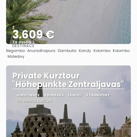
Z
3.609 €
Za osobu
DESTINACE
Zobrazit
Negombo · Anuradhapura · Dambulla · Kandy · Kolombo · Kolombo
· Maledivy
Private Kurztour
"Höhepunkte Zentraljavas"
4 DESTINACE
4 DOPRAVA
14 NOCÍ
3 TRANSFERY
Dovolená balíček