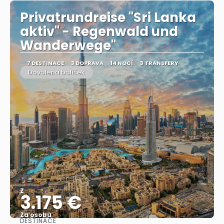
Privatrundreise "Sri Lanka
aktiv" - Regenwald und
Wanderwege"
7 DESTINACE
3 DOPRAVA
14 NOCÍ
3 TRANSFERY
Dovolená balíček
Z
3.175 €
Za osobu
DESTINACE