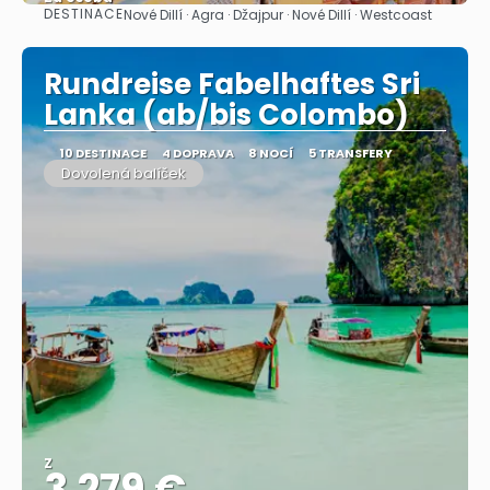
DESTINACE
Nové Dillí · Agra · Džajpur · Nové Dillí · Westcoast
Zobrazit
Rundreise Fabelhaftes Sri
Lanka (ab/bis Colombo)
10 DESTINACE
4 DOPRAVA
8 NOCÍ
5 TRANSFERY
Dovolená balíček
Z
3.279 €