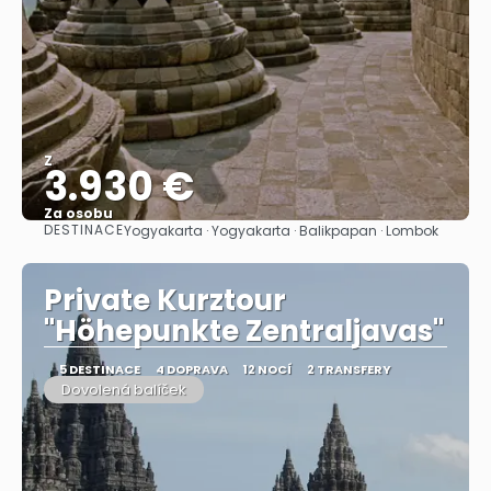
Z
3.930 €
Za osobu
DESTINACE
Yogyakarta · Yogyakarta · Balikpapan · Lombok
Zobrazit
Private Kurztour
"Höhepunkte Zentraljavas"
5 DESTINACE
4 DOPRAVA
12 NOCÍ
2 TRANSFERY
Dovolená balíček