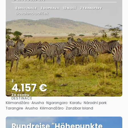
6 DESTINACE
3 DOPRAVA
10 NOCÍ
2 TRANSFERY
Dovolená balíček
Z
4.157 €
Za osobu
DESTINACE
Zobrazit
Kilimandžáro · Arusha · Ngorongoro · Karatu · Národní park
Tarangire · Arusha · Kilimandžáro · Zanzibar Island
Rundreise "Höhepunkte