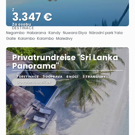
Z
3.347 €
Za osobu
DESTINACE
Zobrazit
Negombo · Habarana · Kandy · Nuwara Eliya · Národní park Yala ·
Galle · Kolombo · Kolombo · Maledivy
Privatrundreise "Sri Lanka
Panorama"
7 DESTINACE
3 DOPRAVA
6 NOCÍ
3 TRANSFERY
Dovolená balíček