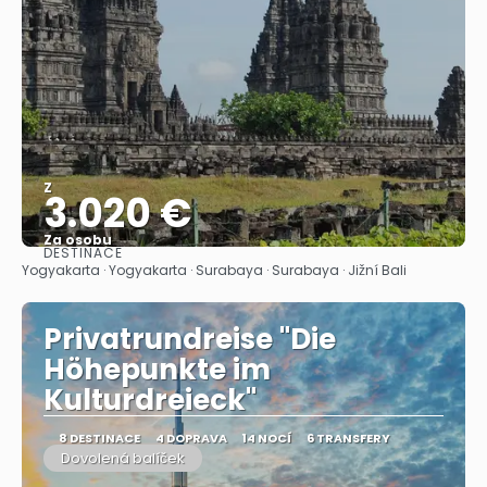
Z
3.020 €
Za osobu
DESTINACE
Zobrazit
Yogyakarta · Yogyakarta · Surabaya · Surabaya · Jižní Bali
Privatrundreise "Die
Höhepunkte im
Kulturdreieck"
8 DESTINACE
4 DOPRAVA
14 NOCÍ
6 TRANSFERY
Dovolená balíček