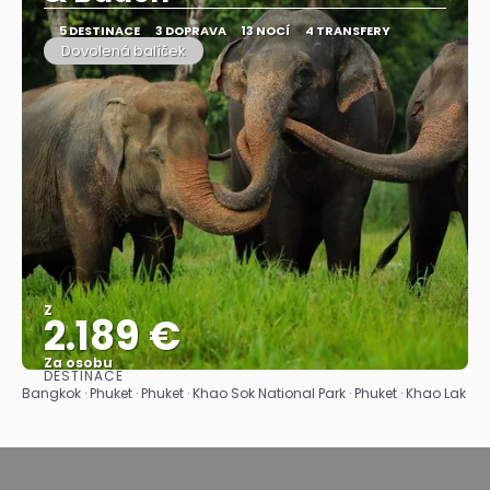
5 DESTINACE
3 DOPRAVA
13 NOCÍ
4 TRANSFERY
Dovolená balíček
Z
2.189 €
Za osobu
DESTINACE
Zobrazit
Bangkok · Phuket · Phuket · Khao Sok National Park · Phuket · Khao Lak