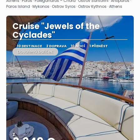
Athens · Poros · Folegandros – Chora · Ostrov Santorini · Antiparos ·
Paros Island · Mykonos · Ostrov Syros · Ostrov Kythnos · Athens
Cruise "Jewels of the
Cyclades"
10 DESTINACE
2 DOPRAVA
10 NOCÍ
1 PŘENÉST
Dovolená balíček
Z