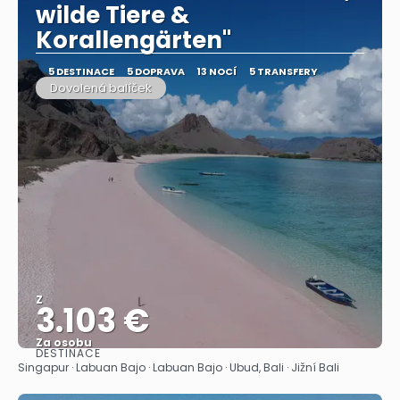
wilde Tiere &
Korallengärten"
5 DESTINACE
5 DOPRAVA
13 NOCÍ
5 TRANSFERY
Dovolená balíček
Z
3.103 €
Za osobu
DESTINACE
Zobrazit
Singapur · Labuan Bajo · Labuan Bajo · Ubud, Bali · Jižní Bali