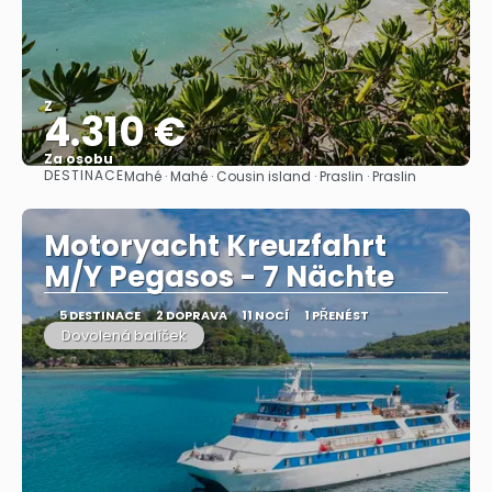
Z
4.310 €
Za osobu
DESTINACE
Mahé · Mahé · Cousin island · Praslin · Praslin
Zobrazit
Motoryacht Kreuzfahrt
M/Y Pegasos - 7 Nächte
5 DESTINACE
2 DOPRAVA
11 NOCÍ
1 PŘENÉST
Dovolená balíček