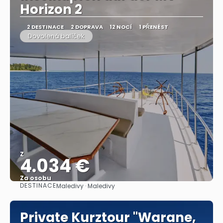
Horizon 2
2 DESTINACE
2 DOPRAVA
12 NOCÍ
1 PŘENÉST
Dovolená balíček
Z
4.034 €
Za osobu
DESTINACE
Maledivy · Maledivy
Zobrazit
Private Kurztour "Warane,