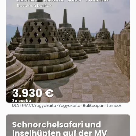
Dovolená balíček
Z
3.930 €
Za osobu
DESTINACE
Yogyakarta · Yogyakarta · Balikpapan · Lombok
Zobrazit
Schnorchelsafari und
Inselhüpfen auf der MV