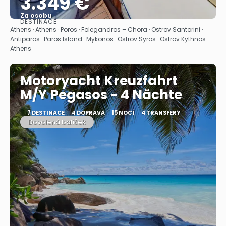
3.349 €
Za osobu
DESTINACE
Zobrazit
Athens · Athens · Poros · Folegandros – Chora · Ostrov Santorini ·
Antiparos · Paros Island · Mykonos · Ostrov Syros · Ostrov Kythnos ·
Athens
Motoryacht Kreuzfahrt
M/Y Pegasos - 4 Nächte
7 DESTINACE
4 DOPRAVA
15 NOCÍ
4 TRANSFERY
Dovolená balíček