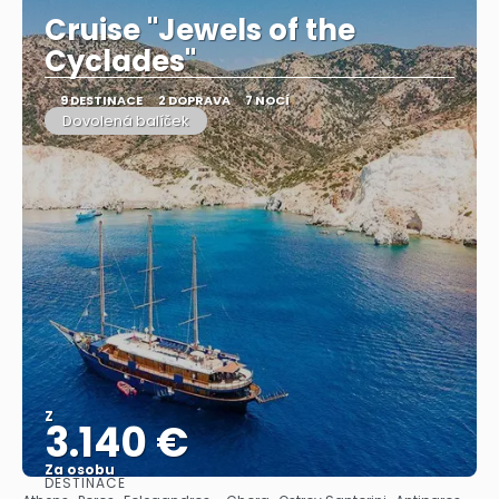
Cruise "Jewels of the
Cyclades"
9 DESTINACE
2 DOPRAVA
7 NOCÍ
Dovolená balíček
Z
3.140 €
Za osobu
DESTINACE
Zobrazit