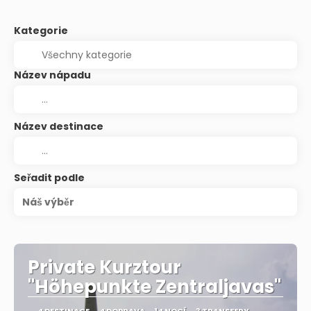
Kategorie
Název nápadu
Název destinace
Seřadit podle
Náš výběr
Private Kurztour
"Höhepunkte Zentraljavas"
4 DESTINACE
4 DOPRAVA
14 NOCÍ
3 TRANSFERY