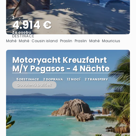
Z
4.914 €
Za osobu
DESTINACE
Zobrazit
Mahé · Mahé · Cousin island · Praslin · Praslin · Mahé · Mauricius
Motoryacht Kreuzfahrt
M/Y Pegasos - 4 Nächte
5 DESTINACE
2 DOPRAVA
12 NOCÍ
2 TRANSFERY
Dovolená balíček