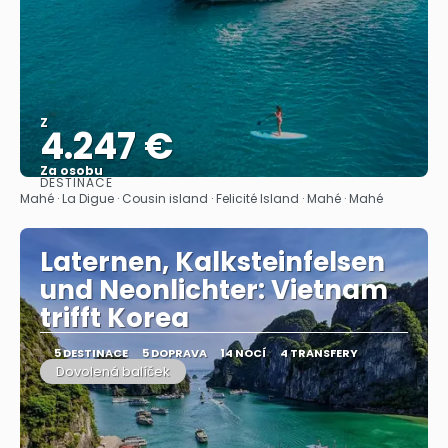
Z
4.247 €
Za osobu
DESTINACE
Zobrazit
Mahé · La Digue · Cousin island · Felicité Island · Mahé · Mahé
Laternen, Kalksteinfelsen
und Neonlichter: Vietnam
trifft Korea
5 DESTINACE
5 DOPRAVA
14 NOCÍ
4 TRANSFERY
Dovolená balíček