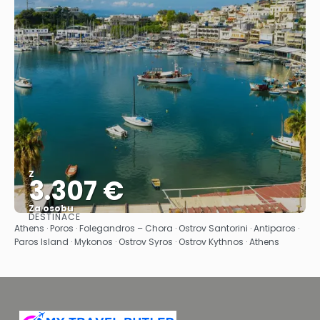
Z
3.307 €
Za osobu
DESTINACE
Zobrazit
Athens · Poros · Folegandros – Chora · Ostrov Santorini · Antiparos ·
Paros Island · Mykonos · Ostrov Syros · Ostrov Kythnos · Athens