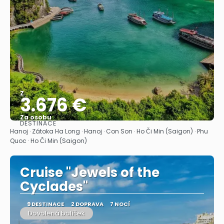
Z
3.676 €
Za osobu
DESTINACE
Zobrazit
Hanoj · Zátoka Ha Long · Hanoj · Con Son · Ho Či Min (Saigon) · Phu
Quoc · Ho Či Min (Saigon)
Cruise "Jewels of the
Cyclades"
9 DESTINACE
2 DOPRAVA
7 NOCÍ
Dovolená balíček