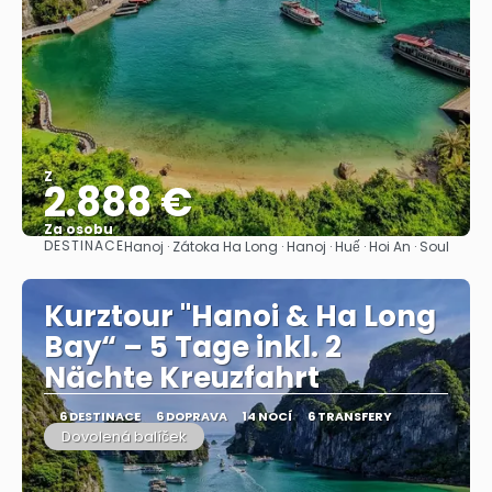
Z
2.888 €
Za osobu
DESTINACE
Hanoj · Zátoka Ha Long · Hanoj · Huế · Hoi An · Soul
Zobrazit
Kurztour "Hanoi & Ha Long
Bay“ – 5 Tage inkl. 2
Nächte Kreuzfahrt
6 DESTINACE
6 DOPRAVA
14 NOCÍ
6 TRANSFERY
Dovolená balíček