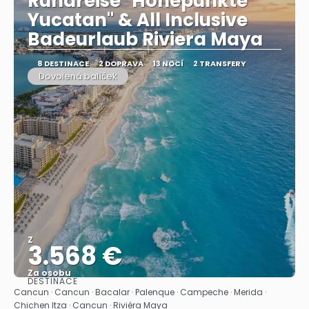
Rundreise "Höhepunkte
Yucatan" & All Inclusive
Badeurlaub Riviera Maya
8 DESTINACE
2 DOPRAVA
13 NOCÍ
2 TRANSFERY
Dovolená balíček
Z
3.568 €
Za osobu
DESTINACE
Zobrazit
Cancun · Cancun · Bacalar · Palenque · Campeche · Merida ·
Chichen Itza · Cancun · Riviéra Maya