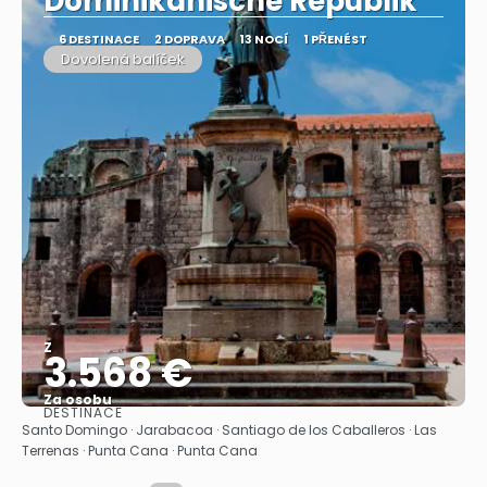
Dominikanische Republik"
6 DESTINACE
2 DOPRAVA
13 NOCÍ
1 PŘENÉST
Dovolená balíček
Z
3.568 €
Za osobu
DESTINACE
Zobrazit
Santo Domingo · Jarabacoa · Santiago de los Caballeros · Las
Terrenas · Punta Cana · Punta Cana