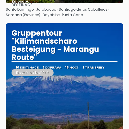
Za osobu
DESTINACE
Zobrazit
Santo Domingo · Jarabacoa · Santiago de los Caballeros ·
Samana (Province) · Bayahibe · Punta Cana
Gruppentour
"Kilimandscharo
Besteigung - Marangu
Route"
10 DESTINACE
3 DOPRAVA
18 NOCÍ
2 TRANSFERY
Dovolená balíček