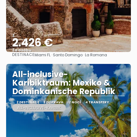
Z
2.426 €
Za osobu
DESTINACE
Miami FL · Santo Domingo · La Romana
Zobrazit
All-inclusive-
Karibiktraum: Mexiko &
Dominkanische Republik
2 DESTINACE
3 DOPRAVA
12 NOCÍ
4 TRANSFERY
ALL-INCLUSIVE-KARIBIK