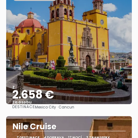
Z
2.658 €
Za osobu
DESTINACE
Mexico City · Cancun
Zobrazit
Nile Cruise
7 DESTINACE
4 DOPRAVA
12 NOCÍ
3 TRANSFERY