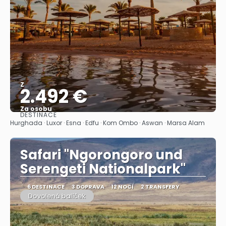
Z
2.492 €
Za osobu
DESTINACE
Zobrazit
Hurghada · Luxor · Esna · Edfu · Kom Ombo · Aswan · Marsa Alam
Safari "Ngorongoro und
Serengeti Nationalpark"
6 DESTINACE
3 DOPRAVA
12 NOCÍ
2 TRANSFERY
Dovolená balíček