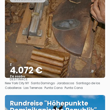
Z
4.072 €
Za osobu
DESTINACE
Zobrazit
New York City NY · Santo Domingo · Jarabacoa · Santiago de los
Caballeros · Las Terrenas · Punta Cana · Punta Cana
Rundreise "Höhepunkte