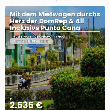
Mit dem Mietwagen durchs
Herz der DomRep & All
Inclusive Punta Cana
6 DESTINACE
2 DOPRAVA
14 NOCÍ
AKTIV & ENTSPANNEND
Z
2.535 €