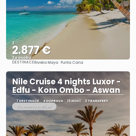
Z
2.877 €
Za osobu
DESTINACE
Riviéra Maya · Punta Cana
Zobrazit
Nile Cruise 4 nights Luxor -
Edfu - Kom Ombo - Aswan
7 DESTINACE
4 DOPRAVA
13 NOCÍ
2 TRANSFERY
Dovolená balíček