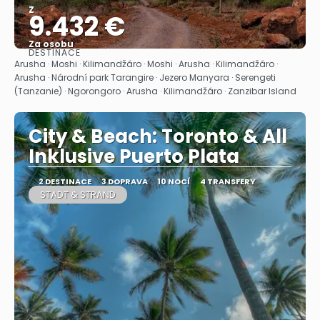
Z
9.432 €
Za osobu
DESTINACE
Zobrazit
Arusha · Moshi · Kilimandžáro · Moshi · Arusha · Kilimandžáro ·
Arusha · Národní park Tarangire · Jezero Manyara · Serengeti
(Tanzanie) · Ngorongoro · Arusha · Kilimandžáro · Zanzibar Island
City & Beach: Toronto & All
Inklusive Puerto Plata
2 DESTINACE
3 DOPRAVA
10 NOCÍ
4 TRANSFERY
STADT & STRAND