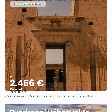
Dovolená balíček
Z
2.456 €
Za osobu
DESTINACE
Zobrazit
Káhira · Aswan · Kom Ombo · Edfu · Esna · Luxor · Soma Bay