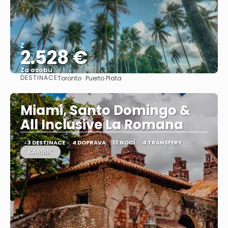
Z
2.528 €
Za osobu
DESTINACE
Toronto · Puerto Plata
Zobrazit
Miami, Santo Domingo &
All Inclusive La Romana
3 DESTINACE
4 DOPRAVA
12 NOCÍ
4 TRANSFERY
KARIBIK