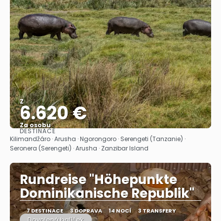
Z
6.620 €
Za osobu
DESTINACE
Zobrazit
Kilimandžáro · Arusha · Ngorongoro · Serengeti (Tanzanie) ·
Seronera (Serengeti) · Arusha · Zanzibar Island
Rundreise "Höhepunkte
Dominikanische Republik"
7 DESTINACE
3 DOPRAVA
14 NOCÍ
3 TRANSFERY
Dovolená balíček