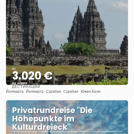
от
3.020 €
на човек
ДЕСТИНАЦИИ
Вижте
Йогякарта · Йогякарта · Сурабая · Сурабая · Южен Бали
Privatrundreise "Die
Höhepunkte im
Kulturdreieck"