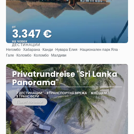
от
3.347 €
на човек
ДЕСТИНАЦИИ
Вижте
Негомбо · Хабарана · Канди · Нувара Елия · Национален парк Яла ·
Гале · Коломбо · Коломбо · Малдиви
Privatrundreise "Sri Lanka
Panorama"
7 ДЕСТИНАЦИИ
3 ТРАНСПОРТНА МРЕЖА
6 НОЩЕМ
3 ТРАНСФЕРИ
Пакет почивки