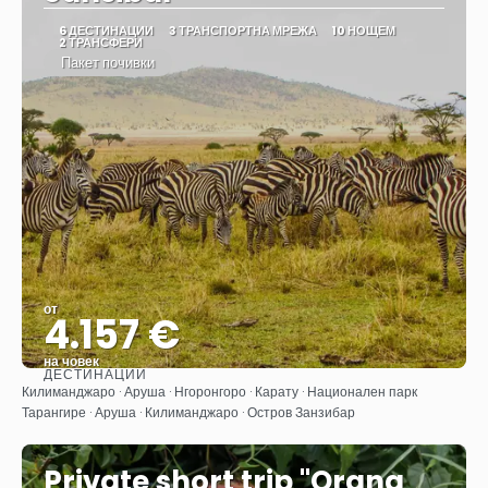
6 ДЕСТИНАЦИИ
3 ТРАНСПОРТНА МРЕЖА
10 НОЩЕМ
2 ТРАНСФЕРИ
Пакет почивки
от
4.157 €
на човек
ДЕСТИНАЦИИ
Вижте
Килиманджаро · Аруша · Нгоронгоро · Карату · Национален парк
Тарангире · Аруша · Килиманджаро · Остров Занзибар
Private short trip "Orang