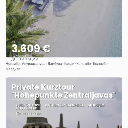
от
3.609 €
на човек
ДЕСТИНАЦИИ
Вижте
Негомбо · Анурадхапура · Дамбула · Канди · Коломбо · Коломбо ·
Малдиви
Private Kurztour
"Höhepunkte Zentraljavas"
4 ДЕСТИНАЦИИ
4 ТРАНСПОРТНА МРЕЖА
14 НОЩЕМ
3 ТРАНСФЕРИ
Пакет почивки