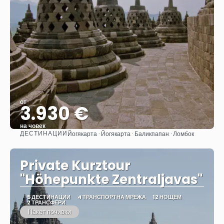
от
3.930 €
на човек
ДЕСТИНАЦИИ
Йогякарта · Йогякарта · Баликпапан · Ломбок
Вижте
Private Kurztour
"Höhepunkte Zentraljavas"
5 ДЕСТИНАЦИИ
4 ТРАНСПОРТНА МРЕЖА
12 НОЩЕМ
2 ТРАНСФЕРИ
Пакет почивки