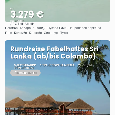
от
3.279 €
на човек
ДЕСТИНАЦИИ
Вижте
Негомбо · Хабарана · Канди · Нувара Елия · Национален парк Яла ·
Гале · Коломбо · Коломбо · Сингапур · Пукет
Rundreise Fabelhaftes Sri
Lanka (ab/bis Colombo)
9 ДЕСТИНАЦИИ
3 ТРАНСПОРТНА МРЕЖА
7 НОЩЕМ
3 ТРАНСФЕРИ
Пакет почивки