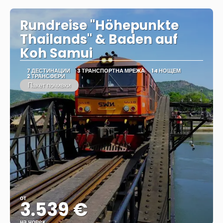
Rundreise "Höhepunkte
Thailands" & Baden auf
Koh Samui
7 ДЕСТИНАЦИИ
3 ТРАНСПОРТНА МРЕЖА
14 НОЩЕМ
2 ТРАНСФЕРИ
Пакет почивки
от
3.539 €
на човек