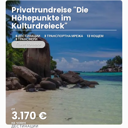
Privatrundreise "Die
Höhepunkte im
Kulturdreieck"
6 ДЕСТИНАЦИИ
3 ТРАНСПОРТНА МРЕЖА
12 НОЩЕМ
3 ТРАНСФЕРИ
Пакет почивки
от
3.170 €
на човек
ДЕСТИНАЦИИ