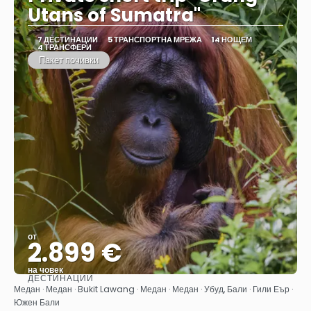
Utans of Sumatra"
7 ДЕСТИНАЦИИ
5 ТРАНСПОРТНА МРЕЖА
14 НОЩЕМ
4 ТРАНСФЕРИ
Пакет почивки
от
2.899 €
на човек
ДЕСТИНАЦИИ
Вижте
Медан · Медан · Bukit Lawang · Медан · Медан · Убуд, Бали · Гили Еър ·
Южен Бали