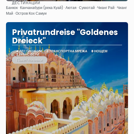
ДЕСТИНАЦИИ
Вижте
Банкок · Канчанабури (река Куай) · Аютая · Сукхотай · Чианг Рай · Чианг
Май · Остров Кох Самуи
Privatrundreise "Goldenes
Dreieck"
4 ДЕСТИНАЦИИ
3 ТРАНСПОРТНА МРЕЖА
8 НОЩЕМ
2 ТРАНСФЕРИ
Пакет почивки