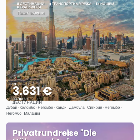
8 ДЕСТИНАЦИИ
4 ТРАНСПОРТНА МРЕЖА
14 НОЩЕМ
6 ТРАНСФЕРИ
Пакет почивки
от
3.631 €
на човек
ДЕСТИНАЦИИ
Вижте
Дубай · Коломбо · Негомбо · Канди · Дамбула · Сигирия · Негомбо ·
Негомбо · Малдиви
Privatrundreise "Die