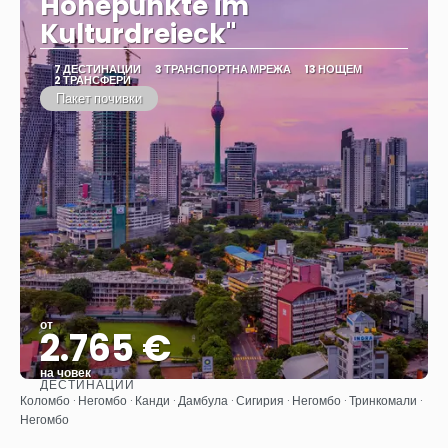
Höhepunkte im
Kulturdreieck"
7 ДЕСТИНАЦИИ
3 ТРАНСПОРТНА МРЕЖА
13 НОЩЕМ
2 ТРАНСФЕРИ
Пакет почивки
от
2.765 €
на човек
ДЕСТИНАЦИИ
Вижте
Коломбо · Негомбо · Канди · Дамбула · Сигирия · Негомбо · Тринкомали ·
Негомбо