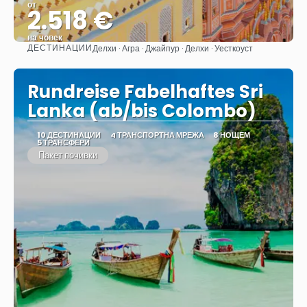
от
2.518 €
на човек
ДЕСТИНАЦИИ
Делхи · Агра · Джайпур · Делхи · Уесткоуст
Вижте
Rundreise Fabelhaftes Sri
Lanka (ab/bis Colombo)
10 ДЕСТИНАЦИИ
4 ТРАНСПОРТНА МРЕЖА
8 НОЩЕМ
5 ТРАНСФЕРИ
Пакет почивки