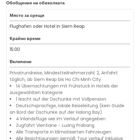
Обобщение на обиколката
Място за срещи
Flughafen oder Hotel in Siem Reap
Крайно време
15:00
Включени
Privatrundreise, Mindestteilnehmerzahl: 2, Anfahrt
täglich, ab Siem Reap bis Ho Chi Minh City
14 Übernachtungen mit Frühstück in Hotels der
ausgewählten Kategorie
1 Nacht auf der Dschunke mit Vollpension
Deutschsprachige, lokale Reiseleitung (kein Guide
an Bord der Dschunke auf der Halong Bay)
4 Inlandsflüge wie im Verlauf angegeben
Zugfahrt Vientiane - Luang Prabang
Alle Transporte in klimatisierten Fahrzeugen
Alle Besichtigungen gemäß Tour verlauf inklusive