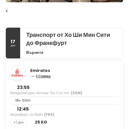
x
Транспорт от Хо Ши Мин Сити
17
до Франкфурт
дек
Върнете
Emirates
1 Спирка
23:55
Международно летище Тан Сон Нят
(SGN)
18ч. 50m
12:45
Франкфурт на Майн
(FRA)
25 KG
+1 ден