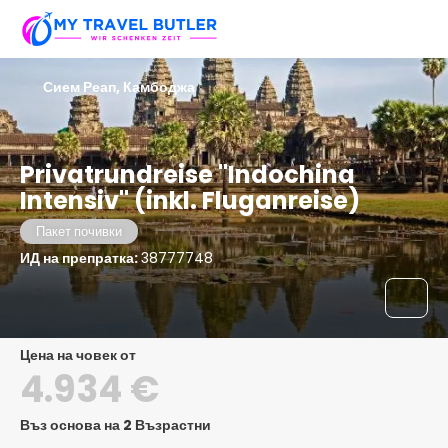
Сием Реап, Камбоджа
Privatrundreise "Indochina
Intensiv" (inkl. Fluganreise)
Пакет почивки
ИД на препратка:
38777748
цена на човек от
4.934 €
Въз основа на 2 Възрастни