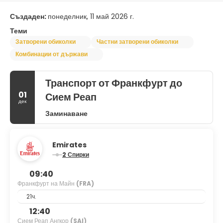
Създаден:
понеделник, 11 май 2026 г.
Теми
Затворени обиколки
Частни затворени обиколки
Комбинации от държави
Транспорт от Франкфурт до
01
Сием Реап
дек
Заминаване
Emirates
2 Спирки
09:40
Франкфурт на Майн
(FRA)
21ч.
12:40
Сием Реап Ангкор
(SAI)