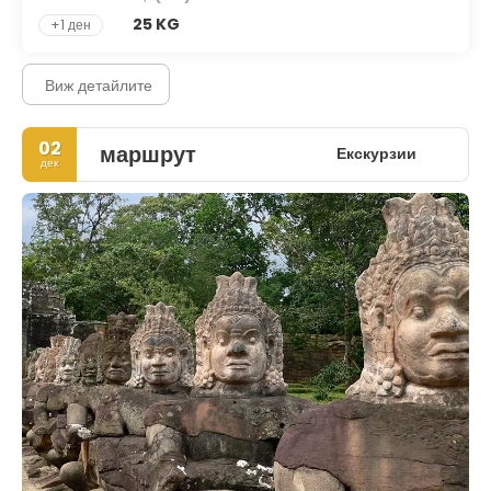
25 KG
+1 ден
Виж детайлите
02
маршрут
Екскурзии
дек