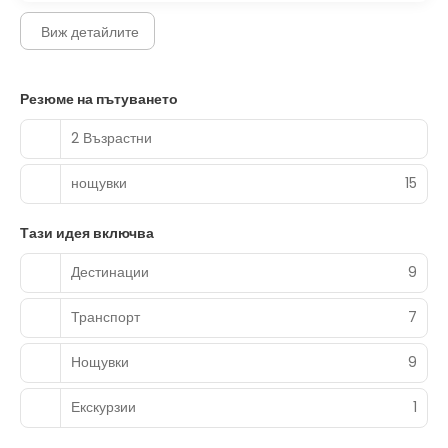
Виж детайлите
Резюме на пътуването
2 Възрастни
нощувки
15
Тази идея включва
Дестинации
9
Транспорт
7
Нощувки
9
Екскурзии
1