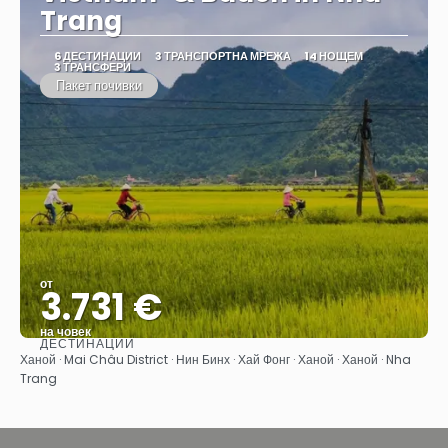
Trang
6 ДЕСТИНАЦИИ
3 ТРАНСПОРТНА МРЕЖА
14 НОЩЕМ
3 ТРАНСФЕРИ
Пакет почивки
от
3.731 €
на човек
ДЕСТИНАЦИИ
Вижте
Ханой · Mai Châu District · Нин Бинх · Хай Фонг · Ханой · Ханой · Nha
Trang