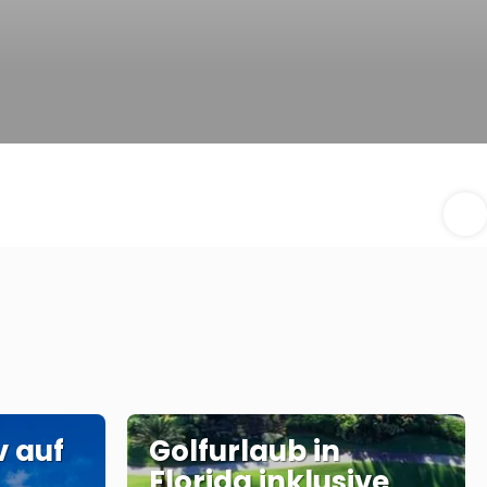
v auf
Golfurlaub in
Florida inklusive