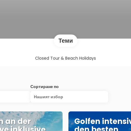
Теми
Closed Tour & Beach Holidays
Сортиране по
Нашият избор
n an der
Golfen intensi
ve inklusive
den besten