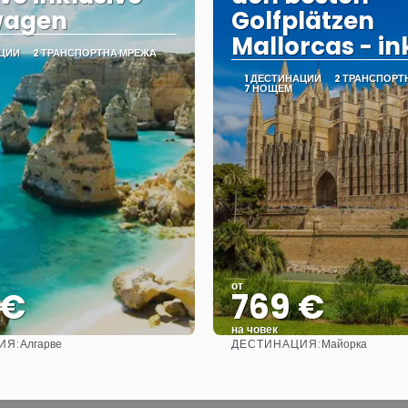
wagen
Golfplätzen
Mallorcas - ink
АЦИИ
2 ТРАНСПОРТНА МРЕЖА
1 ДЕСТИНАЦИИ
2 ТРАНСПОРТ
7 НОЩЕМ
от
 €
769 €
на човек
ИЯ:
ДЕСТИНАЦИЯ:
Алгарве
Майорка
Вижте
Вижте