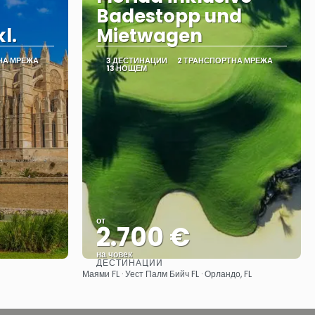
Badestopp und
l.
Mietwagen
НА МРЕЖА
3 ДЕСТИНАЦИИ
2 ТРАНСПОРТНА МРЕЖА
13 НОЩЕМ
от
2.700 €
на човек
ДЕСТИНАЦИИ
Вижте
Маями FL · Уест Палм Бийч FL · Орландо, FL