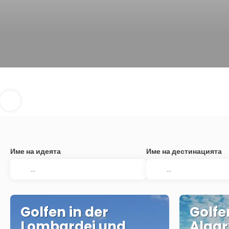
Име на идеята
Име на дестинацията
Golfen in der
Golfe
Lombardei und
Algar