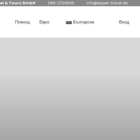
el & Tours GmbH
089-2724505
info@expert-travel.de
Помощ
Евро
Български
Вход