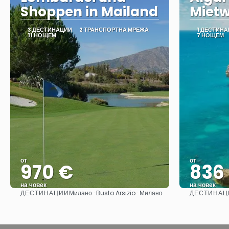
Shoppen in Mailand
Miet
3 ДЕСТИНАЦИИ
2 ТРАНСПОРТНА МРЕЖА
1 ДЕСТИН
11 НОЩЕМ
7 НОЩЕМ
от
от
970 €
836
на човек
на човек
ДЕСТИНАЦИИ
ДЕСТИНАЦ
Милано · Busto Arsizio · Милано
Вижте